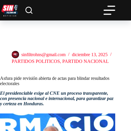
Saltar
al
contenido
Asfura pide revisión abierta de actas para blindar resultados
electorales
sinfiltrohns@gmail.com
diciembre 13, 2025
PARTIDOS POLITICOS
,
PARTIDO NACIONAL
Asfura pide revisión abierta de actas para blindar resultados
electorales
El presidenciable exige al CNE un proceso transparente,
con presencia nacional e internacional, para garantizar paz
y certeza en Honduras.