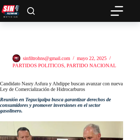
Saltar
al
contenido
Candidato Nasry Asfura y Ahdippe buscan avanzar con nueva
Ley de Comercialización de Hidrocarburos
sinfiltrohns@gmail.com
mayo 22, 2025
PARTIDOS POLITICOS
,
PARTIDO NACIONAL
Candidato Nasry Asfura y Ahdippe buscan avanzar con nueva
Ley de Comercialización de Hidrocarburos
Reunión en Tegucigalpa busca garantizar derechos de
consumidores y promover inversiones en el sector
gasolinero.