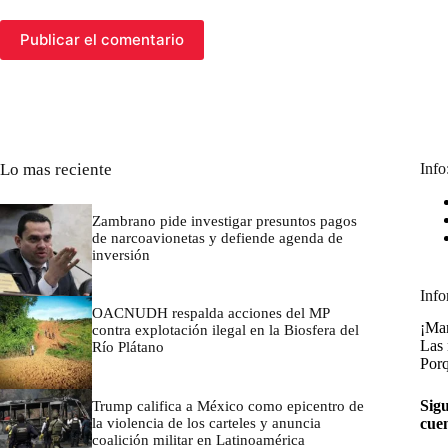
Publicar el comentario
Lo mas reciente
Info
Zambrano pide investigar presuntos pagos
de narcoavionetas y defiende agenda de
inversión
marzo 7, 2026
Info
OACNUDH respalda acciones del MP
¡Man
contra explotación ilegal en la Biosfera del
Las 
Río Plátano
Porq
marzo 7, 2026
Sigu
Trump califica a México como epicentro de
la violencia de los carteles y anuncia
cue
coalición militar en Latinoamérica