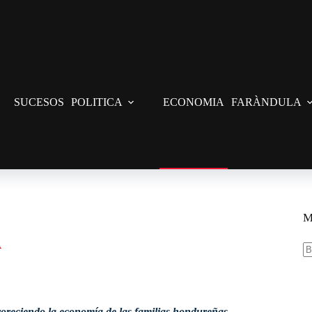
SUCESOS
POLITICA
ECONOMIA
FARÀNDULA
M
A
S
re
voreciendo la economía de las familias hondureñas.