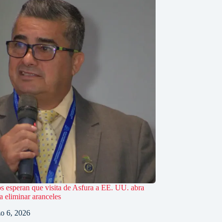
s esperan que visita de Asfura a EE. UU. abra
a eliminar aranceles
o 6, 2026