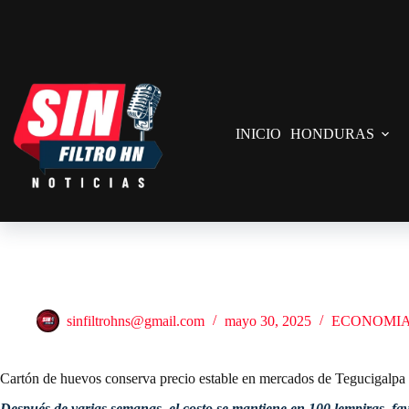
Saltar
al
contenido
INICIO
HONDURAS
Cartón de huevos conserva precio estable en mercados de Tegucigalpa
sinfiltrohns@gmail.com
mayo 30, 2025
ECONOMI
Cartón de huevos conserva precio estable en mercados de Tegucigalpa
Después de varias semanas, el costo se mantiene en 100 lempiras, fa