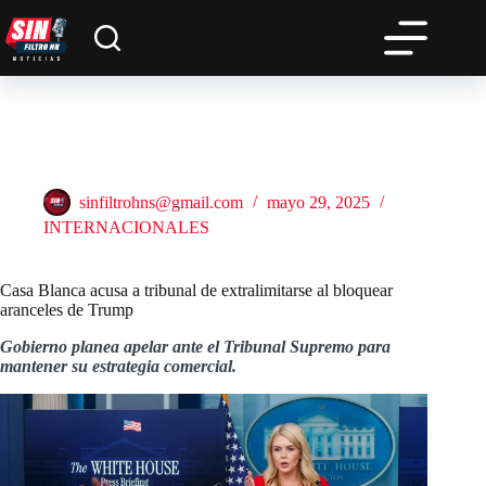
Saltar
al
contenido
Casa Blanca acusa a tribunal de extralimitarse al bloquear
aranceles de Trump
sinfiltrohns@gmail.com
mayo 29, 2025
INTERNACIONALES
Casa Blanca acusa a tribunal de extralimitarse al bloquear
aranceles de Trump
Gobierno planea apelar ante el Tribunal Supremo para
mantener su estrategia comercial.