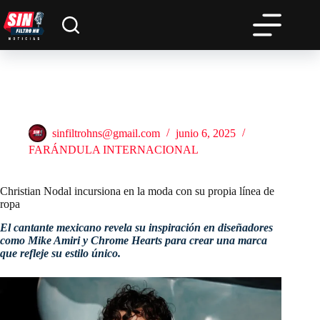
Saltar
al
contenido
Christian Nodal incursiona en la moda con su propia línea de
ropa
sinfiltrohns@gmail.com
junio 6, 2025
FARÁNDULA INTERNACIONAL
Christian Nodal incursiona en la moda con su propia línea de
ropa
El cantante mexicano revela su inspiración en diseñadores
como Mike Amiri y Chrome Hearts para crear una marca
que refleje su estilo único.