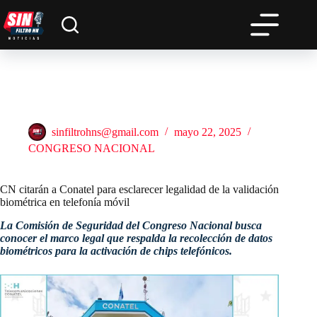
Saltar
al
contenido
CN citarán a Conatel para esclarecer legalidad de la validación
biométrica en telefonía móvil
sinfiltrohns@gmail.com
mayo 22, 2025
CONGRESO NACIONAL
CN citarán a Conatel para esclarecer legalidad de la validación
biométrica en telefonía móvil
La Comisión de Seguridad del Congreso Nacional busca
conocer el marco legal que respalda la recolección de datos
biométricos para la activación de chips telefónicos.