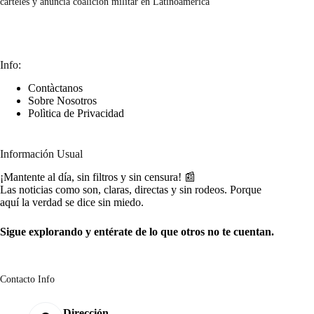
carteles y anuncia coalición militar en Latinoamérica
marzo 7, 2026
Info:
Contàctanos
Sobre Nosotros
Polìtica de Privacidad
Información Usual
¡Mantente al día, sin filtros y sin censura! 📰
Las noticias como son, claras, directas y sin rodeos. Porque
aquí la verdad se dice sin miedo.
Sigue explorando y entérate de lo que otros no te cuentan.
Contacto Info
Dirección