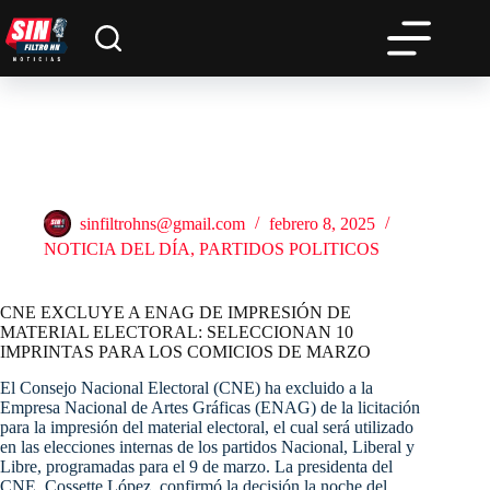
Saltar
al
contenido
CNE EXCLUYE A ENAG DE IMPRESIÓN DE
MATERIAL ELECTORAL: SELECCIONAN 10
IMPRINTAS PARA LOS COMICIOS DE MARZO
sinfiltrohns@gmail.com
febrero 8, 2025
NOTICIA DEL DÍA
,
PARTIDOS POLITICOS
CNE EXCLUYE A ENAG DE IMPRESIÓN DE
MATERIAL ELECTORAL: SELECCIONAN 10
IMPRINTAS PARA LOS COMICIOS DE MARZO
El Consejo Nacional Electoral (CNE) ha excluido a la
Empresa Nacional de Artes Gráficas (ENAG) de la licitación
para la impresión del material electoral, el cual será utilizado
en las elecciones internas de los partidos Nacional, Liberal y
Libre, programadas para el 9 de marzo. La presidenta del
CNE, Cossette López, confirmó la decisión la noche del