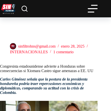
Saltar
al
contenido
Congresista estadounidense advierte a Honduras sobre
consecuencias si Xiomara Castro sigue amenazas a EE. UU
sinfiltrohns@gmail.com
enero 28, 2025
INTERNACIONALES
1 comentario
Congresista estadounidense advierte a Honduras sobre
consecuencias si Xiomara Castro sigue amenazas a EE. UU
Carlos Giménez señala que la postura de la presidenta
hondureña podría traer repercusiones económicas y
diplomáticas, comparando su actitud con la crisis de
Colombia.