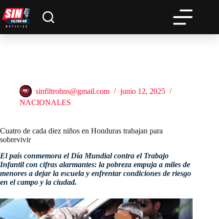
Saltar
al
contenido
Cuatro de cada diez niños en Honduras trabajan para
sobrevivir
sinfiltrohns@gmail.com
junio 12, 2025
NACIONALES
Cuatro de cada diez niños en Honduras trabajan para
sobrevivir
El país conmemora el Día Mundial contra el Trabajo
Infantil con cifras alarmantes: la pobreza empuja a miles de
menores a dejar la escuela y enfrentar condiciones de riesgo
en el campo y la ciudad.