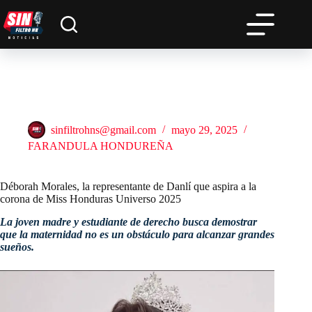
Saltar
al
contenido
Déborah Morales, la representante de Danlí que aspira a la
corona de Miss Honduras Universo 2025
sinfiltrohns@gmail.com
mayo 29, 2025
FARANDULA HONDUREÑA
Déborah Morales, la representante de Danlí que aspira a la
corona de Miss Honduras Universo 2025
La joven madre y estudiante de derecho busca demostrar
que la maternidad no es un obstáculo para alcanzar grandes
sueños.