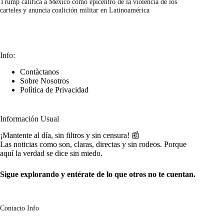
Trump califica a México como epicentro de la violencia de los
carteles y anuncia coalición militar en Latinoamérica
marzo 7, 2026
Info:
Contàctanos
Sobre Nosotros
Polìtica de Privacidad
Información Usual
¡Mantente al día, sin filtros y sin censura! 📰
Las noticias como son, claras, directas y sin rodeos. Porque
aquí la verdad se dice sin miedo.
Sigue explorando y entérate de lo que otros no te cuentan.
Contacto Info