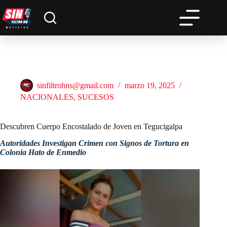
Saltar
al
contenido
Descubren Cuerpo Encostalado de Joven en Tegucigalpa
sinfiltrohns@gmail.com
marzo 19, 2025
NACIONALES
,
SUCESOS
Descubren Cuerpo Encostalado de Joven en Tegucigalpa
Autoridades Investigan Crimen con Signos de Tortura en
Colonia Hato de Enmedio