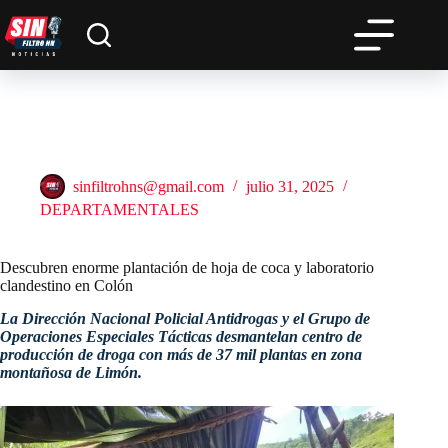
Saltar
al
contenido
Descubren enorme plantación de hoja de coca y laboratorio
clandestino en Colón
sinfiltrohns@gmail.com
julio 31, 2025
DEPARTAMENTALES
Descubren enorme plantación de hoja de coca y laboratorio
clandestino en Colón
La Dirección Nacional Policial Antidrogas y el Grupo de
Operaciones Especiales Tácticas desmantelan centro de
producción de droga con más de 37 mil plantas en zona
montañosa de Limón.