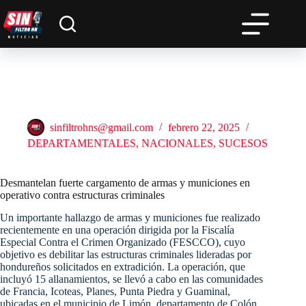
Saltar
al
contenido
Desmantelan fuerte cargamento de armas y municiones en
operativo contra estructuras criminales
sinfiltrohns@gmail.com
febrero 22, 2025
DEPARTAMENTALES
,
NACIONALES
,
SUCESOS
Desmantelan fuerte cargamento de armas y municiones en
operativo contra estructuras criminales
Un importante hallazgo de armas y municiones fue realizado
recientemente en una operación dirigida por la Fiscalía
Especial Contra el Crimen Organizado (FESCCO), cuyo
objetivo es debilitar las estructuras criminales lideradas por
hondureños solicitados en extradición. La operación, que
incluyó 15 allanamientos, se llevó a cabo en las comunidades
de Francia, Icoteas, Planes, Punta Piedra y Guaminal,
ubicadas en el municipio de Limón, departamento de Colón.