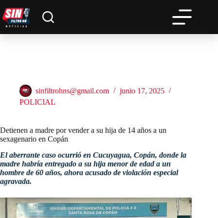
Saltar
al
contenido
Detienen a madre por vender a su hija de 14 años a un
sexagenario en Copán
sinfiltrohns@gmail.com
junio 17, 2025
POLICIAL
Detienen a madre por vender a su hija de 14 años a un
sexagenario en Copán
El aberrante caso ocurrió en Cucuyagua, Copán, donde la
madre habría entregado a su hija menor de edad a un
hombre de 60 años, ahora acusado de violación especial
agravada.