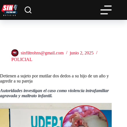
Saltar
al
contenido
Detienen a sujeto por mutilar dos dedos a su hijo de un año y
agredir a su pareja
sinfiltrohns@gmail.com
junio 2, 2025
POLICIAL
Detienen a sujeto por mutilar dos dedos a su hijo de un año y
agredir a su pareja
Autoridades investigan el caso como violencia intrafamiliar
agravada y maltrato infantil.