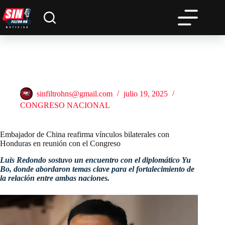
Saltar
al
contenido
Embajador de China reafirma vínculos bilaterales con
Honduras en reunión con el Congreso
sinfiltrohns@gmail.com
julio 19, 2025
CONGRESO NACIONAL
Embajador de China reafirma vínculos bilaterales con
Honduras en reunión con el Congreso
Luis Redondo sostuvo un encuentro con el diplomático Yu
Bo, donde abordaron temas clave para el fortalecimiento de
la relación entre ambas naciones.