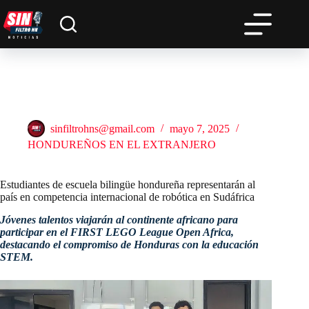
Saltar
al
contenido
Estudiantes de escuela bilingüe hondureña representarán al
país en competencia internacional de robótica en Sudáfrica
sinfiltrohns@gmail.com
mayo 7, 2025
HONDUREÑOS EN EL EXTRANJERO
Estudiantes de escuela bilingüe hondureña representarán al
país en competencia internacional de robótica en Sudáfrica
Jóvenes talentos viajarán al continente africano para
participar en el FIRST LEGO League Open Africa,
destacando el compromiso de Honduras con la educación
STEM.