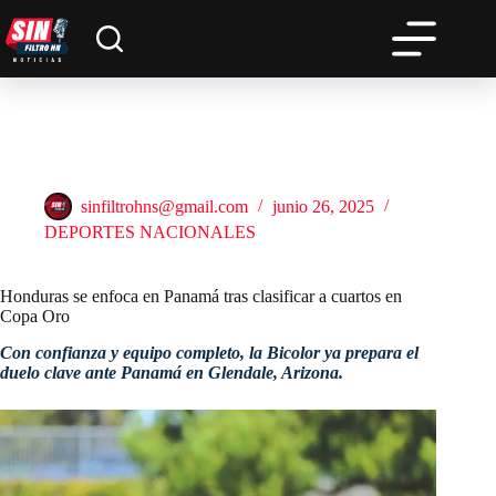
Saltar
al
contenido
Honduras se enfoca en Panamá tras clasificar a cuartos en
Copa Oro
sinfiltrohns@gmail.com
junio 26, 2025
DEPORTES NACIONALES
Honduras se enfoca en Panamá tras clasificar a cuartos en
Copa Oro
Con confianza y equipo completo, la Bicolor ya prepara el
duelo clave ante Panamá en Glendale, Arizona.