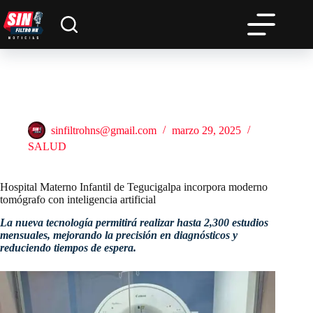
Saltar
al
contenido
Hospital Materno Infantil de Tegucigalpa incorpora moderno
tomógrafo con inteligencia artificial
sinfiltrohns@gmail.com
marzo 29, 2025
SALUD
Hospital Materno Infantil de Tegucigalpa incorpora moderno
tomógrafo con inteligencia artificial
La nueva tecnología permitirá realizar hasta 2,300 estudios
mensuales, mejorando la precisión en diagnósticos y
reduciendo tiempos de espera.