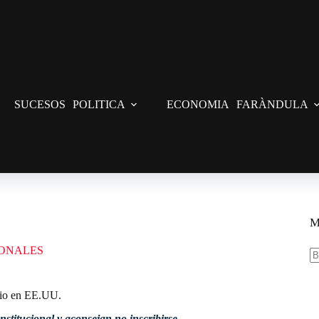
SUCESOS
POLITICA
ECONOMIA
FARÀNDULA
orio en EE.UU.
M
ONALES
S
re
orio en EE.UU.
stitucional y aconsejan no inscribirse.