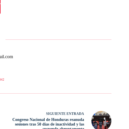
ail.com
842
SIGUIENTE
ENTRADA
Congreso Nacional de Honduras reanuda
sesiones tras 50 días de inactividad y las
suspende abruptamente