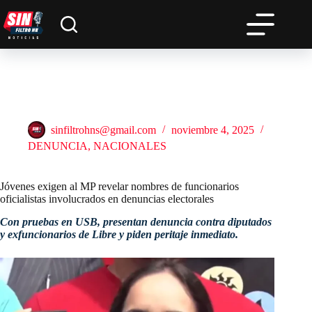
Saltar
al
contenido
Jóvenes exigen al MP revelar nombres de funcionarios
oficialistas involucrados en denuncias electorales
sinfiltrohns@gmail.com
noviembre 4, 2025
DENUNCIA
,
NACIONALES
Jóvenes exigen al MP revelar nombres de funcionarios
oficialistas involucrados en denuncias electorales
Con pruebas en USB, presentan denuncia contra diputados
y exfuncionarios de Libre y piden peritaje inmediato.