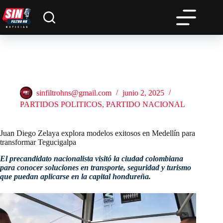
Saltar
al
contenido
Juan Diego Zelaya explora modelos exitosos en Medellín para
transformar Tegucigalpa
sinfiltrohns@gmail.com
junio 2, 2025
PARTIDOS POLITICOS
,
PARTIDO NACIONAL
Juan Diego Zelaya explora modelos exitosos en Medellín para
transformar Tegucigalpa
El precandidato nacionalista visitó la ciudad colombiana
para conocer soluciones en transporte, seguridad y turismo
que puedan aplicarse en la capital hondureña.