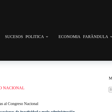
SUCESOS
POLITICA
ECONOMIA
FARÀNDULA
cas al Congreso Nacional
M
O NACIONAL
S
re
cas al Congreso Nacional
saciones de inactividad y mala administración.