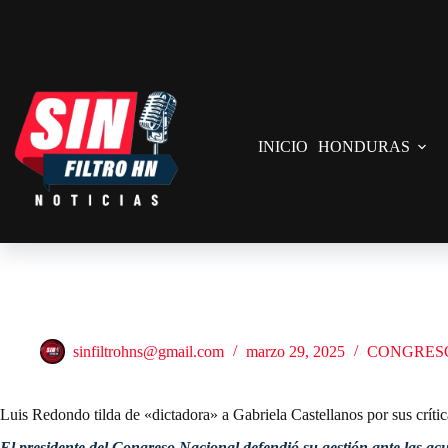
Saltar
al
contenido
INICIO
HONDURAS
Luis Redondo tilda de «dictadora» a Gabriela Castellanos por sus críti
sinfiltrohns@gmail.com
marzo 29, 2025
CONGRES
Luis Redondo tilda de «dictadora» a Gabriela Castellanos por sus críti
El presidente del Congreso Nacional defendió su gestión ante las acu