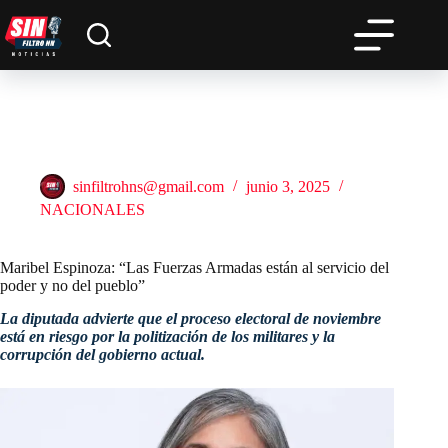
Saltar
al
contenido
Maribel Espinoza: “Las Fuerzas Armadas están al servicio del
poder y no del pueblo”
sinfiltrohns@gmail.com
junio 3, 2025
NACIONALES
Maribel Espinoza: “Las Fuerzas Armadas están al servicio del
poder y no del pueblo”
La diputada advierte que el proceso electoral de noviembre
está en riesgo por la politización de los militares y la
corrupción del gobierno actual.