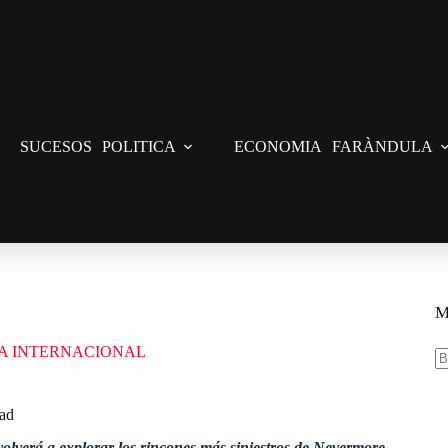
SUCESOS
POLITICA
ECONOMIA
FARÀNDULA
dad
M
A INTERNACIONAL
S
re
dad
olverá a explorar los rincones más siniestros de Nevermore