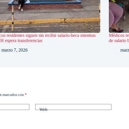
os residentes siguen sin recibir salario-beca mientras
Médicos re
 espera transferencias
de salario 
marzo 7, 2026
marz
án marcados con
*
Web