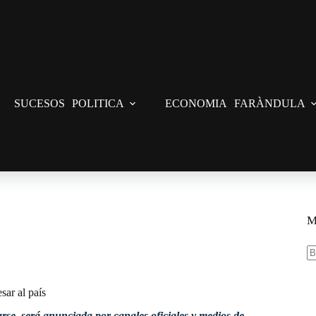
SUCESOS
POLITICA
ECONOMIA
FARÀNDULA
sar al país
M
S
re
sar al país
se, será anunciada por canales oficiales y medios de