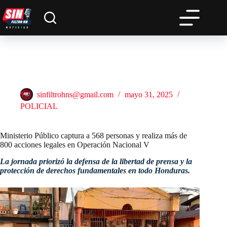
Saltar
al
contenido
Ministerio Público captura a 568 personas y realiza más de
800 acciones legales en Operación Nacional V
sinfiltrohns@gmail.com
mayo 31, 2025
POLICIAL
Ministerio Público captura a 568 personas y realiza más de
800 acciones legales en Operación Nacional V
La jornada priorizó la defensa de la libertad de prensa y la
protección de derechos fundamentales en todo Honduras.