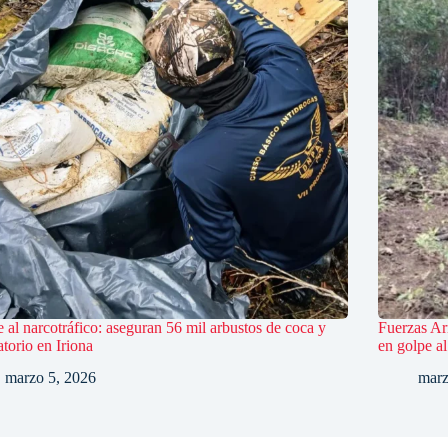
 al narcotráfico: aseguran 56 mil arbustos de coca y
Fuerzas Ar
atorio en Iriona
en golpe al
marzo 5, 2026
marz