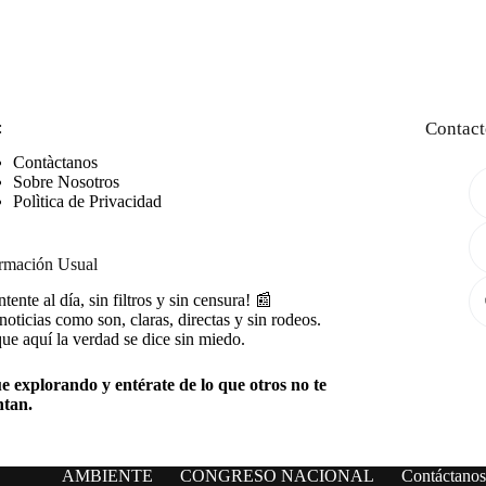
:
Contact
Contàctanos
Sobre Nosotros
Polìtica de Privacidad
rmación Usual
tente al día, sin filtros y sin censura! 📰
noticias como son, claras, directas y sin rodeos.
ue aquí la verdad se dice sin miedo.
e explorando y entérate de lo que otros no te
ntan.
AMBIENTE
CONGRESO NACIONAL
Contáctanos