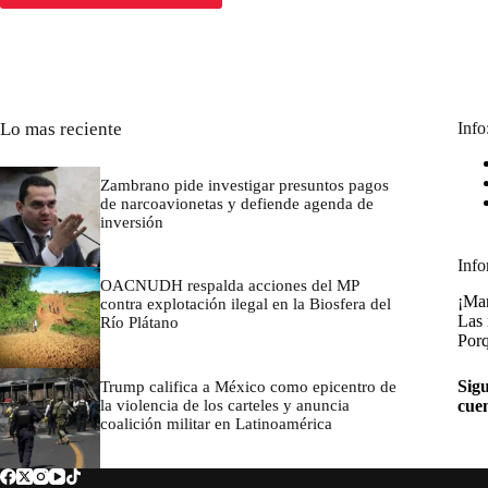
Lo mas reciente
Info
Zambrano pide investigar presuntos pagos
de narcoavionetas y defiende agenda de
inversión
marzo 7, 2026
Info
OACNUDH respalda acciones del MP
¡Man
contra explotación ilegal en la Biosfera del
Las 
Río Plátano
Porq
marzo 7, 2026
Sigu
Trump califica a México como epicentro de
la violencia de los carteles y anuncia
cue
coalición militar en Latinoamérica
marzo 7, 2026