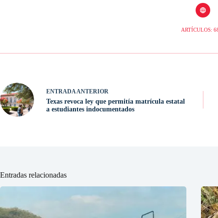
ARTÍCULOS: 6
ENTRADA
ANTERIOR
Texas revoca ley que permitía matrícula estatal
a estudiantes indocumentados
Entradas relacionadas