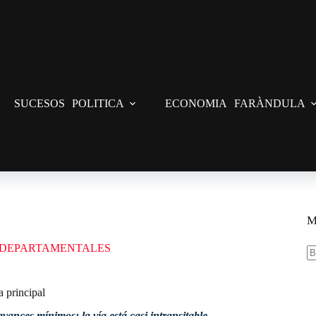
SUCESOS
POLITICA
ECONOMIA
FARÀNDULA
 principal
M
DEPARTAMENTALES
S
re
 principal
nces mínimos; la vía está casi intransitable