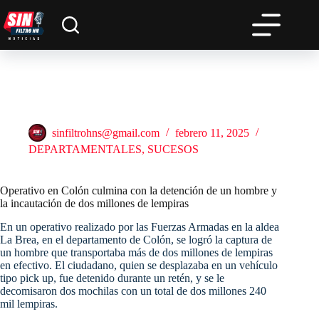
Saltar
al
contenido
Operativo en Colón culmina con la detención de un hombre y
la incautación de dos millones de lempiras
sinfiltrohns@gmail.com
febrero 11, 2025
DEPARTAMENTALES
,
SUCESOS
Operativo en Colón culmina con la detención de un hombre y
la incautación de dos millones de lempiras
En un operativo realizado por las Fuerzas Armadas en la aldea
La Brea, en el departamento de Colón, se logró la captura de
un hombre que transportaba más de dos millones de lempiras
en efectivo. El ciudadano, quien se desplazaba en un vehículo
tipo pick up, fue detenido durante un retén, y se le
decomisaron dos mochilas con un total de dos millones 240
mil lempiras.