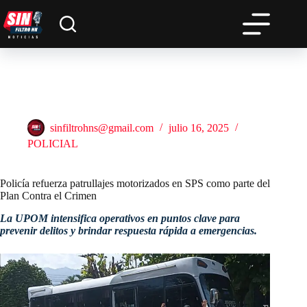
Saltar
al
contenido
Policía refuerza patrullajes motorizados en SPS como parte del
Plan Contra el Crimen
sinfiltrohns@gmail.com
julio 16, 2025
POLICIAL
Policía refuerza patrullajes motorizados en SPS como parte del
Plan Contra el Crimen
La UPOM intensifica operativos en puntos clave para
prevenir delitos y brindar respuesta rápida a emergencias.