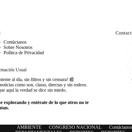
:
Contact
Contàctanos
Sobre Nosotros
Polìtica de Privacidad
rmación Usual
tente al día, sin filtros y sin censura! 📰
noticias como son, claras, directas y sin rodeos.
ue aquí la verdad se dice sin miedo.
e explorando y entérate de lo que otros no te
ntan.
AMBIENTE
CONGRESO NACIONAL
Contáctanos