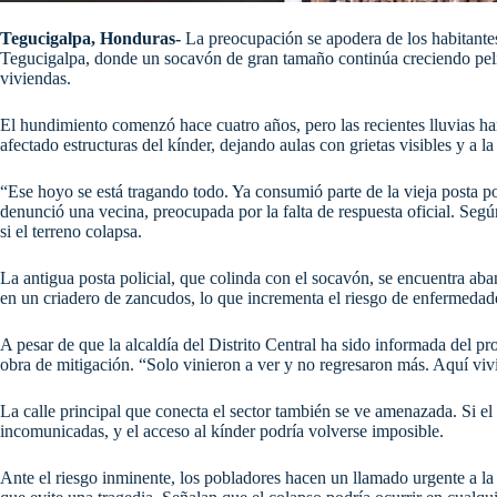
Tegucigalpa, Honduras-
La preocupación se apodera de los habitantes
Tegucigalpa, donde un socavón de gran tamaño continúa creciendo peli
viviendas.
El hundimiento comenzó hace cuatro años, pero las recientes lluvias ha
afectado estructuras del kínder, dejando aulas con grietas visibles y a 
“Ese hoyo se está tragando todo. Ya consumió parte de la vieja posta pol
denunció una vecina, preocupada por la falta de respuesta oficial. Segú
si el terreno colapsa.
La antigua posta policial, que colinda con el socavón, se encuentra aba
en un criadero de zancudos, lo que incrementa el riesgo de enfermeda
A pesar de que la alcaldía del Distrito Central ha sido informada del 
obra de mitigación. “Solo vinieron a ver y no regresaron más. Aquí vi
La calle principal que conecta el sector también se ve amenazada. Si el
incomunicadas, y el acceso al kínder podría volverse imposible.
Ante el riesgo inminente, los pobladores hacen un llamado urgente a 