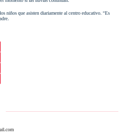
ier momento si las lluvias continúan.
os niños que asisten diariamente al centro educativo. “Es
adre.
ail.com