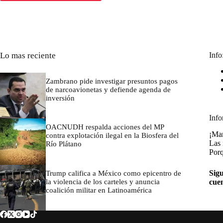
Lo mas reciente
Info
Zambrano pide investigar presuntos pagos
de narcoavionetas y defiende agenda de
inversión
marzo 7, 2026
Info
OACNUDH respalda acciones del MP
¡Man
contra explotación ilegal en la Biosfera del
Las 
Río Plátano
Porq
marzo 7, 2026
Sigu
Trump califica a México como epicentro de
la violencia de los carteles y anuncia
cue
coalición militar en Latinoamérica
marzo 7, 2026