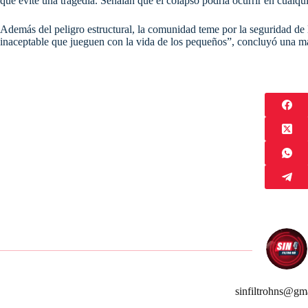
que evite una tragedia. Señalan que el colapso podría ocurrir en cualqu
Además del peligro estructural, la comunidad teme por la seguridad de l
inaceptable que jueguen con la vida de los pequeños”, concluyó una m
sinfiltrohns@gm