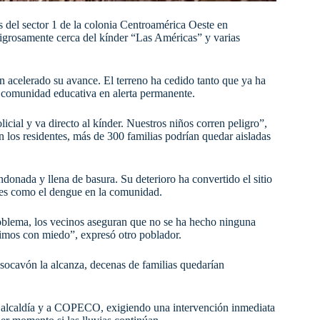
 del sector 1 de la colonia Centroamérica Oeste en
grosamente cerca del kínder “Las Américas” y varias
n acelerado su avance. El terreno ha cedido tanto que ya ha
la comunidad educativa en alerta permanente.
icial y va directo al kínder. Nuestros niños corren peligro”,
n los residentes, más de 300 familias podrían quedar aisladas
ndonada y llena de basura. Su deterioro ha convertido el sitio
des como el dengue en la comunidad.
problema, los vecinos aseguran que no se ha hecho ninguna
vimos con miedo”, expresó otro poblador.
 socavón la alcanza, decenas de familias quedarían
la alcaldía y a COPECO, exigiendo una intervención inmediata