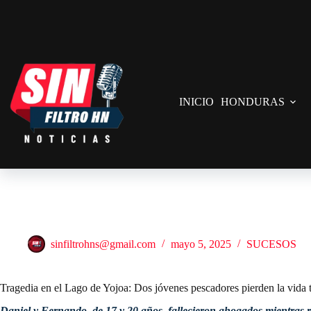
Saltar
al
contenido
INICIO
HONDURAS
Tragedia en el Lago de Yojoa: Dos jóvenes pescadores pierden la vida t
sinfiltrohns@gmail.com
mayo 5, 2025
SUCESOS
Tragedia en el Lago de Yojoa: Dos jóvenes pescadores pierden la vida t
Daniel y Fernando, de 17 y 20 años, fallecieron ahogados mientras re