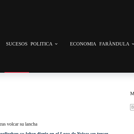
SUCESOS
POLITICA
ECONOMIA
FARÀNDULA
ras volcar su lancha
M
S
re
ras volcar su lancha
alizaban su labor diaria en el Lago de Yojoa; un tercer