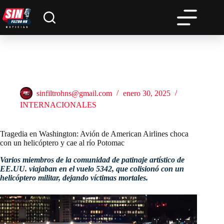
Saltar
al
contenido
Tragedia en Washington: Avión de American Airlines choca
con un helicóptero y cae al río Potomac
sinfiltrohns@gmail.com
enero 30, 2025
INTERNACIONALES
Tragedia en Washington: Avión de American Airlines choca
con un helicóptero y cae al río Potomac
Varios miembros de la comunidad de patinaje artístico de
EE.UU. viajaban en el vuelo 5342, que colisionó con un
helicóptero militar, dejando víctimas mortales.