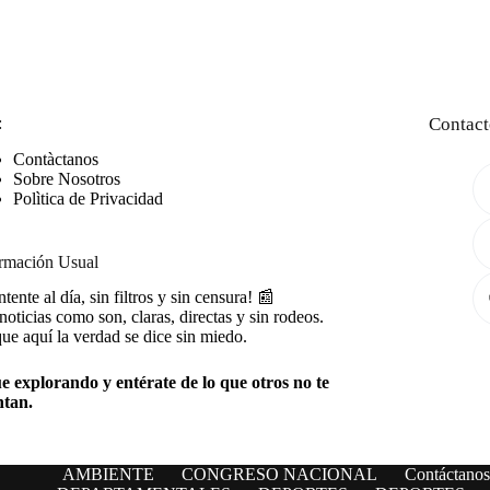
:
Contact
Contàctanos
Sobre Nosotros
Polìtica de Privacidad
rmación Usual
tente al día, sin filtros y sin censura! 📰
noticias como son, claras, directas y sin rodeos.
ue aquí la verdad se dice sin miedo.
e explorando y entérate de lo que otros no te
ntan.
AMBIENTE
CONGRESO NACIONAL
Contáctanos