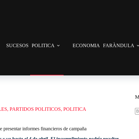
SUCESOS
POLITICA
ECONOMIA
FARÀNDULA
e presentar informes financieros de campaña
M
LES
,
PARTIDOS POLITICOS
,
POLITICA
S
re
e presentar informes financieros de campaña
 y va hasta el 4 de abril. El incumplimiento podría resultar