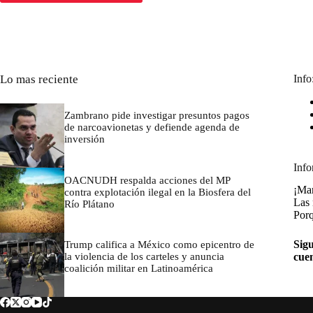
Lo mas reciente
Info
Zambrano pide investigar presuntos pagos
de narcoavionetas y defiende agenda de
inversión
marzo 7, 2026
Info
OACNUDH respalda acciones del MP
¡Man
contra explotación ilegal en la Biosfera del
Las 
Río Plátano
Porq
marzo 7, 2026
Sigu
Trump califica a México como epicentro de
la violencia de los carteles y anuncia
cue
coalición militar en Latinoamérica
marzo 7, 2026