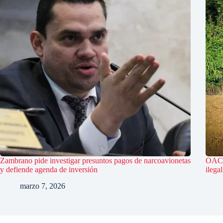
Zambrano pide investigar presuntos pagos de narcoavionetas
OACN
y defiende agenda de inversión
ilega
marzo 7, 2026