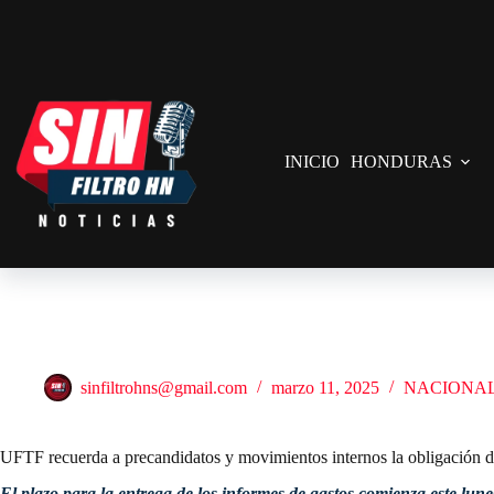
Saltar
al
contenido
INICIO
HONDURAS
UFTF recuerda a precandidatos y movimientos internos la obligación d
sinfiltrohns@gmail.com
marzo 11, 2025
NACIONA
UFTF recuerda a precandidatos y movimientos internos la obligación d
El plazo para la entrega de los informes de gastos comienza este lunes