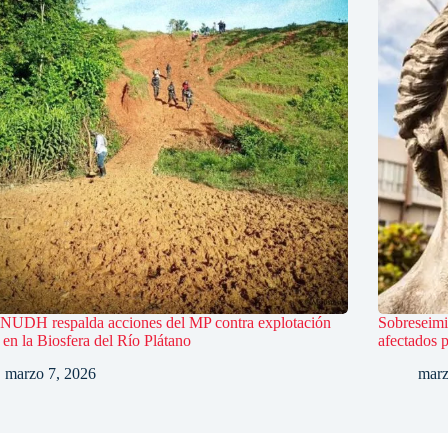
UDH respalda acciones del MP contra explotación
Sobreseimi
l en la Biosfera del Río Plátano
afectados 
marzo 7, 2026
marz