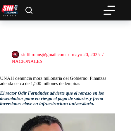
Saltar
al
contenido
UNAH denuncia mora millonaria del Gobierno: Finanzas
adeuda cerca de 1,500 millones de lempiras
sinfiltrohns@gmail.com
mayo 20, 2025
NACIONALES
UNAH denuncia mora millonaria del Gobierno: Finanzas
adeuda cerca de 1,500 millones de lempiras
El rector Odir Fernández advierte que el retraso en los
desembolsos pone en riesgo el pago de salarios y frena
inversiones clave en infraestructura universitaria.