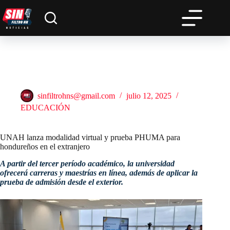
Saltar
al
contenido
UNAH lanza modalidad virtual y prueba PHUMA para
hondureños en el extranjero
sinfiltrohns@gmail.com
julio 12, 2025
EDUCACIÓN
UNAH lanza modalidad virtual y prueba PHUMA para
hondureños en el extranjero
A partir del tercer período académico, la universidad
ofrecerá carreras y maestrías en línea, además de aplicar la
prueba de admisión desde el exterior.