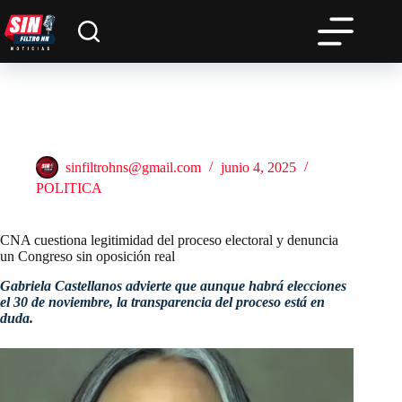
Saltar
al
contenido
CNA cuestiona legitimidad del proceso electoral y denuncia
un Congreso sin oposición real
sinfiltrohns@gmail.com
junio 4, 2025
POLITICA
CNA cuestiona legitimidad del proceso electoral y denuncia
un Congreso sin oposición real
Gabriela Castellanos advierte que aunque habrá elecciones
el 30 de noviembre, la transparencia del proceso está en
duda.