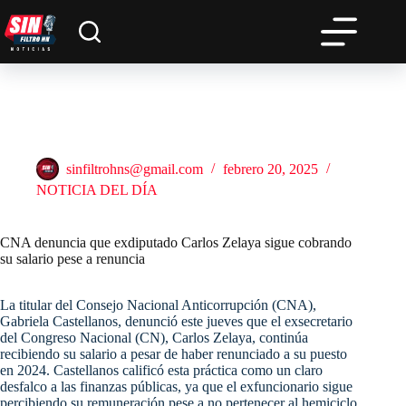
Saltar
al
contenido
CNA denuncia que exdiputado Carlos Zelaya sigue cobrando
su salario pese a renuncia
sinfiltrohns@gmail.com
febrero 20, 2025
NOTICIA DEL DÍA
CNA denuncia que exdiputado Carlos Zelaya sigue cobrando
su salario pese a renuncia
La titular del Consejo Nacional Anticorrupción (CNA),
Gabriela Castellanos, denunció este jueves que el exsecretario
del Congreso Nacional (CN), Carlos Zelaya, continúa
recibiendo su salario a pesar de haber renunciado a su puesto
en 2024. Castellanos calificó esta práctica como un claro
desfalco a las finanzas públicas, ya que el exfuncionario sigue
percibiendo su remuneración pese a no pertenecer al hemiciclo