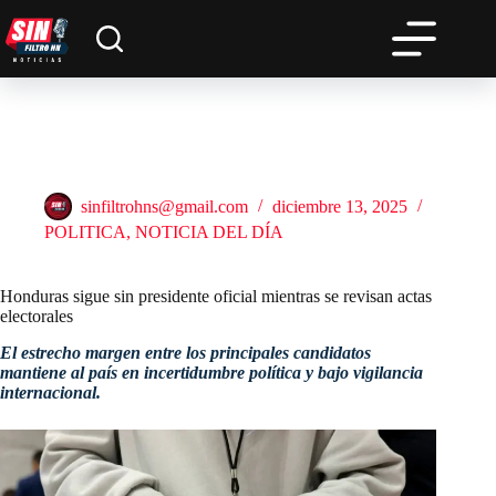
Saltar
al
contenido
Honduras sigue sin presidente oficial mientras se revisan actas
electorales
sinfiltrohns@gmail.com
diciembre 13, 2025
POLITICA
,
NOTICIA DEL DÍA
Honduras sigue sin presidente oficial mientras se revisan actas
electorales
El estrecho margen entre los principales candidatos
mantiene al país en incertidumbre política y bajo vigilancia
internacional.