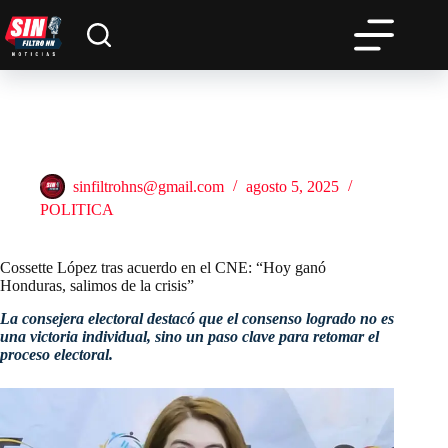
Saltar
al
contenido
Cossette López tras acuerdo en el CNE: “Hoy ganó
Honduras, salimos de la crisis”
sinfiltrohns@gmail.com
agosto 5, 2025
POLITICA
Cossette López tras acuerdo en el CNE: “Hoy ganó
Honduras, salimos de la crisis”
La consejera electoral destacó que el consenso logrado no es
una victoria individual, sino un paso clave para retomar el
proceso electoral.