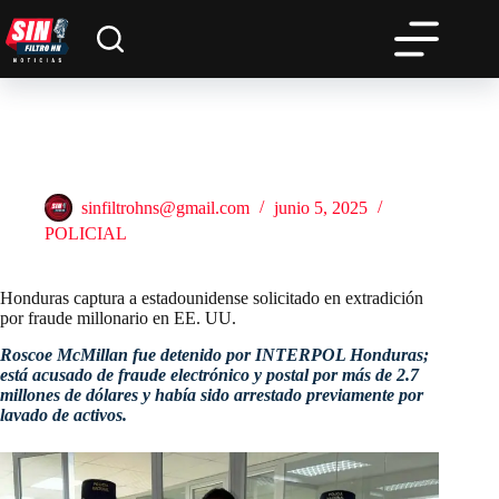
Saltar
al
contenido
Honduras captura a estadounidense solicitado en extradición
por fraude millonario en EE. UU.
sinfiltrohns@gmail.com
junio 5, 2025
POLICIAL
Honduras captura a estadounidense solicitado en extradición
por fraude millonario en EE. UU.
Roscoe McMillan fue detenido por INTERPOL Honduras;
está acusado de fraude electrónico y postal por más de 2.7
millones de dólares y había sido arrestado previamente por
lavado de activos.