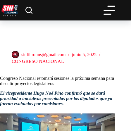
Saltar
al
contenido
Congreso Nacional retomará sesiones la próxima semana para
discutir proyectos legislativos
sinfiltrohns@gmail.com
junio 5, 2025
CONGRESO NACIONAL
Congreso Nacional retomará sesiones la próxima semana para
discutir proyectos legislativos
El vicepresidente Hugo Noé Pino confirmó que se dará
prioridad a iniciativas presentadas por los diputados que ya
fueron evaluadas por comisiones.