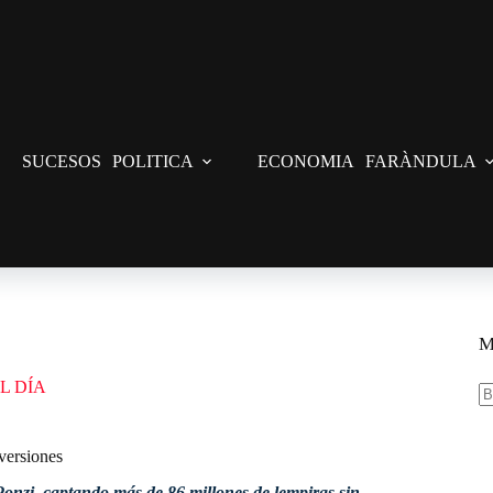
SUCESOS
POLITICA
ECONOMIA
FARÀNDULA
versiones
M
L DÍA
S
re
versiones
nzi, captando más de 86 millones de lempiras sin