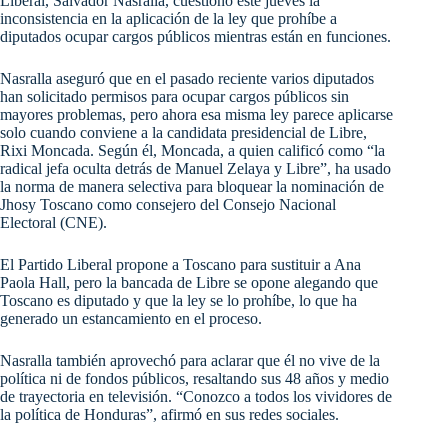
Liberal, Salvador Nasralla, cuestionó este jueves la
inconsistencia en la aplicación de la ley que prohíbe a
diputados ocupar cargos públicos mientras están en funciones.
Nasralla aseguró que en el pasado reciente varios diputados
han solicitado permisos para ocupar cargos públicos sin
mayores problemas, pero ahora esa misma ley parece aplicarse
solo cuando conviene a la candidata presidencial de Libre,
Rixi Moncada. Según él, Moncada, a quien calificó como “la
radical jefa oculta detrás de Manuel Zelaya y Libre”, ha usado
la norma de manera selectiva para bloquear la nominación de
Jhosy Toscano como consejero del Consejo Nacional
Electoral (CNE).
El Partido Liberal propone a Toscano para sustituir a Ana
Paola Hall, pero la bancada de Libre se opone alegando que
Toscano es diputado y que la ley se lo prohíbe, lo que ha
generado un estancamiento en el proceso.
Nasralla también aprovechó para aclarar que él no vive de la
política ni de fondos públicos, resaltando sus 48 años y medio
de trayectoria en televisión. “Conozco a todos los vividores de
la política de Honduras”, afirmó en sus redes sociales.