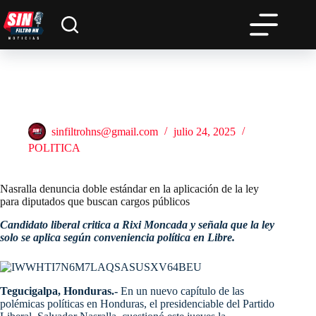
Saltar
al
contenido
Nasralla denuncia doble estándar en la aplicación de la ley
para diputados que buscan cargos públicos
sinfiltrohns@gmail.com
julio 24, 2025
POLITICA
Nasralla denuncia doble estándar en la aplicación de la ley
para diputados que buscan cargos públicos
Candidato liberal critica a Rixi Moncada y señala que la ley
solo se aplica según conveniencia política en Libre.
Tegucigalpa, Honduras.-
En un nuevo capítulo de las
polémicas políticas en Honduras, el presidenciable del Partido