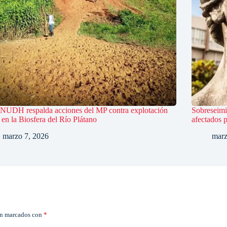
UDH respalda acciones del MP contra explotación
Sobreseimi
l en la Biosfera del Río Plátano
afectados 
marzo 7, 2026
marz
án marcados con
*