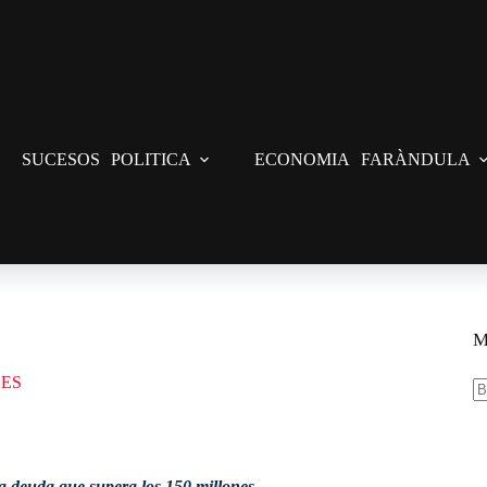
SUCESOS
POLITICA
ECONOMIA
FARÀNDULA
M
ES
S
re
la deuda que supera los 150 millones.