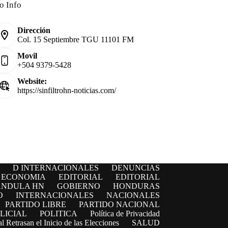
o Info
Dirección
Col. 15 Septiembre TGU 11101 FM
Movil
+504 9379-5428
Website:
https://sinfiltrohn-noticias.com/
D INTERNACIONALES
DENUNCIAS
ECONOMIA
EDITORIAL
EDITORIAL
ANDULA HN
GOBIERNO
HONDURAS
O
INTERNACIONALES
NACIONALES
PARTIDO LIBRE
PARTIDO NACIONAL
LICIAL
POLITICA
Política de Privacidad
l Retrasan el Inicio de las Elecciones
SALUD