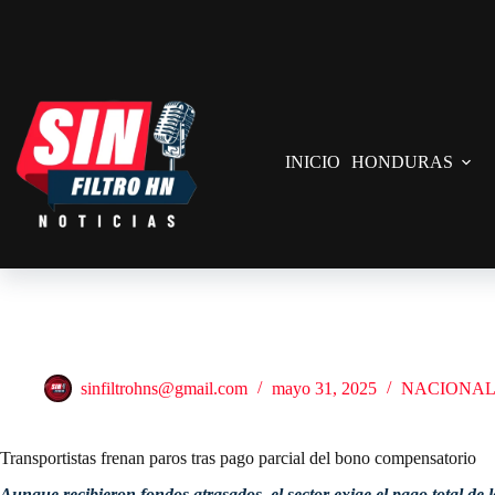
Saltar
al
contenido
INICIO
HONDURAS
Transportistas frenan paros tras pago parcial del bono compensatorio
sinfiltrohns@gmail.com
mayo 31, 2025
NACIONAL
Transportistas frenan paros tras pago parcial del bono compensatorio
Aunque recibieron fondos atrasados, el sector exige el pago total de 