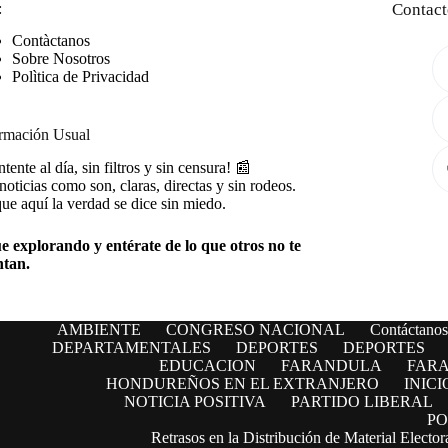
:
Contact
Contàctanos
Sobre Nosotros
Polìtica de Privacidad
rmación Usual
tente al día, sin filtros y sin censura! 📰
noticias como son, claras, directas y sin rodeos.
ue aquí la verdad se dice sin miedo.
e explorando y entérate de lo que otros no te
ntan.
AMBIENTE
CONGRESO NACIONAL
Contáctanos
DEPARTAMENTALES
DEPORTES
DEPORTES
EDUCACION
FARANDULA
FAR
HONDUREÑOS EN EL EXTRANJERO
INICI
NOTICIA POSITIVA
PARTIDO LIBERAL
PO
Retrasos en la Distribución de Material Electora