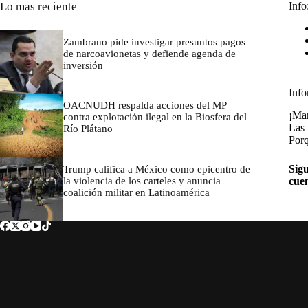
Lo mas reciente
Info
Zambrano pide investigar presuntos pagos
de narcoavionetas y defiende agenda de
inversión
marzo 7, 2026
Info
OACNUDH respalda acciones del MP
¡Man
contra explotación ilegal en la Biosfera del
Las 
Río Plátano
Porq
marzo 7, 2026
Sigu
Trump califica a México como epicentro de
la violencia de los carteles y anuncia
cue
coalición militar en Latinoamérica
marzo 7, 2026