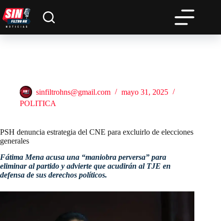
Saltar
al
contenido
PSH denuncia estrategia del CNE para excluirlo de elecciones
generales
sinfiltrohns@gmail.com
mayo 31, 2025
POLITICA
PSH denuncia estrategia del CNE para excluirlo de elecciones
generales
Fátima Mena acusa una “maniobra perversa” para
eliminar al partido y advierte que acudirán al TJE en
defensa de sus derechos políticos.